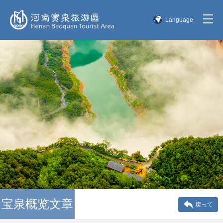
Language
简体中文
English
한국어
日本語
宝泉概览文章
戻って