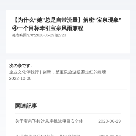
【为什么“她”总是自带流量】解密“宝泉现象”
④一个目标牵引宝泉风雨兼程
発表時間です:
2020-06-29
観:
723
次の条です:
企业文化伴我行 | 创新，是宝泉旅游逆袭走红的灵魂
2022-10-08
関連記事
关于宝泉飞拉达悬崖挑战项目安全体
2020-06-29