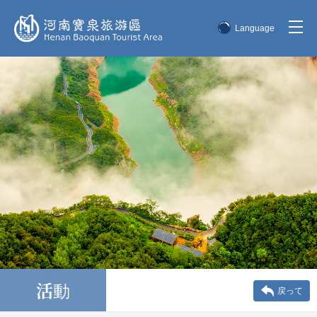
Language
简体中文
English
한국어
日本語
活動
戻って