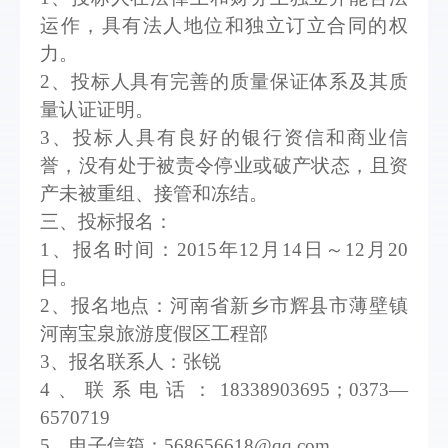
运作，具有法人地位和独立订立合同的权
力。
2、投标人具有完善的质量保证体系及其质
量认证证明。
3、投标人具有良好的银行资信和商业信
誉，没有处于被责令停业或破产状态，且资
产未被重组、接管和冻结。
三、投标报名：
1、报名时间：2015年
12
月
14
日～
12
月
20
日。
2、报名地点：河南省新乡市辉县市薄壁镇
河南宝泉旅游度假区工程部
3、报名联系人：张锐
4、联系电话：18338903695；0373—
6570719
5、电子信箱：568656618@qq.com