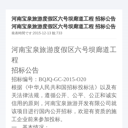
河南宝泉旅游度假区六号坝廊道工程 招标公告
河南宝泉旅游度假区六号坝廊道工程 招标公告
発表時間です:
2015-12-13
観:
733
河南宝泉旅游度假区
六号坝廊
道
工
程
招标公告
招标编号：BQJQ-GC-2015-O
20
根据《中华人民共和国招标投标法》以及有
关法律法规，遵循公开、公平、公正和诚实
信用的原则，河南宝泉旅游开发有限公司就
该项目进行国内公开招标，欢迎有资质的
施
工
企业前来参加投标。
一、基本情况：