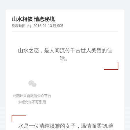
山水相依 情恋秘境
発表時間です:
2016-01-13
観:
906
山水之恋，是人间流传千古世人美赞的佳
话。
水是一位清纯淡雅的女子，温情而柔韧
,
缠