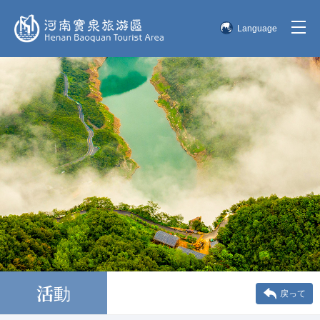
Language
简体中文
English
한국어
日本語
活動
戻って