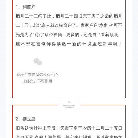
1、糊窗户
腊月二十三祭了灶，腊月二十四扫完了房子之后的腊月
二十五，老北京人就该糊窗户了。家家户户“糊窗户”可不
光是为了“对付”诸位神仙，更多的，还是自己看着顺眼。
谁不想在被修饰得焕然一新的环境里过新年啊！
2、接玉皇
旧俗认为灶神上天后，天帝玉皇于农历十二月二十五日
亲自下界,查察人间善恶，并定来年祸福，所以家家祭之