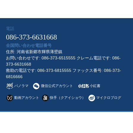
電話
086-373-6631668
全国問い合わせ電話番号
住所: 河南省新郷市輝県薄壁鎮
お問い合わせです: 086-373-6515555 クレーム電話です: 086-
373-6631668
救助の電話です: 086-373-6815555 ファックス番号: 086-373-
6816666
パノラマ
微信公式アカウント
小紅書
動画アカウント
快手（クアイショウ）
マイクロブログ
sitemap
|
営业许可证
Copyright © 2026 河南省宝泉観光区 All Rights Reserved.
豫ICP
备16029812号-1
豫公网安备 41078202000132号