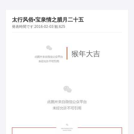
太行风俗•宝泉情之腊月二十五
発表時間です:
2016-02-03
観:
625
猴年大吉