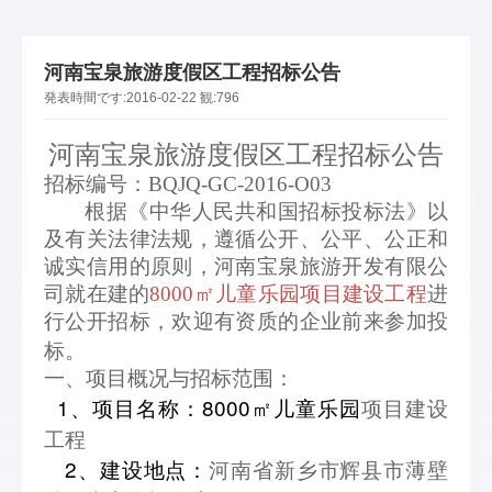
河南宝泉旅游度假区工程招标公告
発表時間です:
2016-02-22
観:
796
河南宝泉旅游度假区工程招标公告
招标编号：BQJQ-GC-2016-O03
根据《中华人民共和国招标投标法》以
及有关法律法规，遵循公开、公平、公正和
诚实信用的原则，河南宝泉旅游开发有限公
司就在建的
8000
㎡儿童乐园项目建设工程
进
行公开招标，欢迎有资质的企业前来参加投
标。
一、
项目概况与招标范围：
1
、项目名称：8000㎡儿童乐园
项目建设
工程
2
、建设地点：
河南省新乡市辉县市薄壁