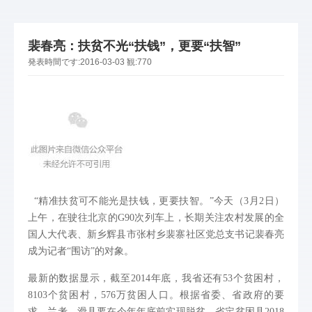
裴春亮：扶贫不光“扶钱”，更要“扶智”
発表時間です:
2016-03-03
観:
770
“精准扶贫可不能光是扶钱，更要扶智。”今天（3月2日）
上午，在驶往北京的G90次列车上，长期关注农村发展的全
国人大代表、新乡辉县市张村乡裴寨社区党总支书记裴春亮
成为记者“围访”的对象。
最新的数据显示，截至2014年底，我省还有53个贫困村，
8103个贫困村，576万贫困人口。根据省委、省政府的要
求，兰考、滑县要在今年年底前实现脱贫，省定贫困县2018