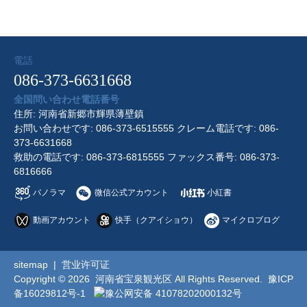
電話
086-373-6631668
全国問い合わせ電話番号
住所: 河南省新郷市輝県薄壁鎮
お問い合わせです: 086-373-6515555 クレーム電話です: 086-
373-6631668
救助の電話です: 086-373-6815555 ファックス番号: 086-373-
6816666
パノラマ
微信公式アカウント
小紅書
動画アカウント
快手（クアイショウ）
マイクロブログ
sitemap
|
営业许可证
Copyright © 2026 河南省宝泉観光区 All Rights Reserved.
豫ICP
备16029812号-1
豫公网安备 41078202000132号