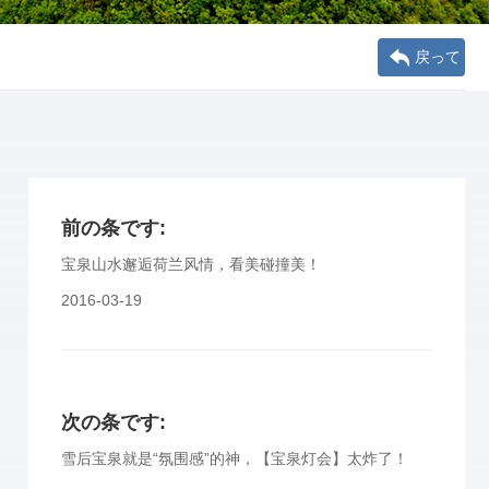
戻って
前の条です:
宝泉山水邂逅荷兰风情，看美碰撞美！
2016-03-19
次の条です:
雪后宝泉就是“氛围感”的神，【宝泉灯会】太炸了！