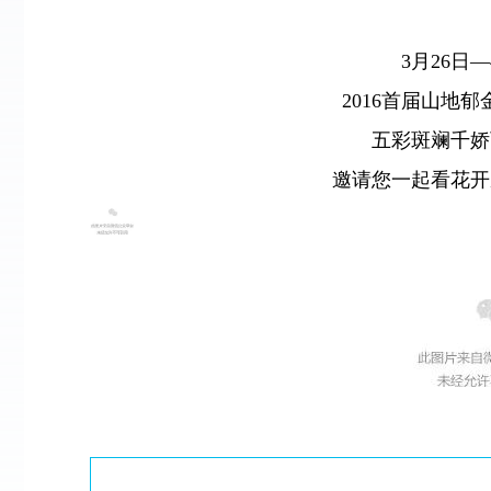
3月26日—
2016首届山地
五彩斑斓千娇
邀请您一起看花开