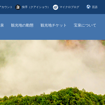
アカウント
快手（クアイショウ）
マイクロブログ
言語
简体中文
宝泉
観光地の動態
観光地チケット
宝泉について
English
한국어
日本語