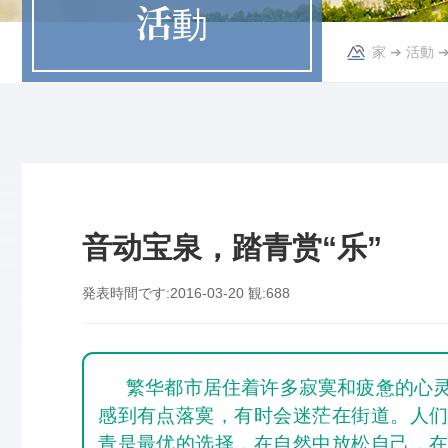
活動
家
➜
活動
音动宝泉，踏青赏“乐”
発表時間です:
2016-03-20
観:
688
繁华都市居住着许多寂寞和疲惫的心
感到有点落寞，有时会迷茫在街道。人
青是最优的选择，在自然中放松自己，