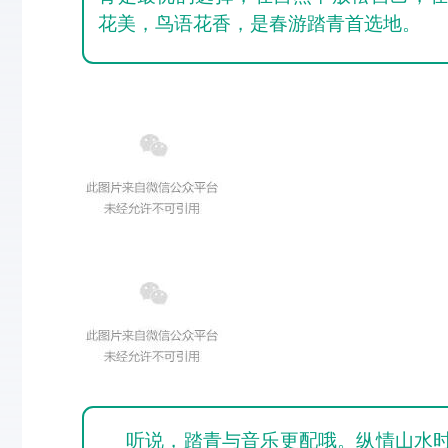
花美，鸟语花香，是春游踏青首选地。
听说，踏青与音乐更配哦。纵情山水