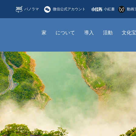
パノラマ
微信公式アカウント
小紅書
動画
家
について
導入
活動
文化