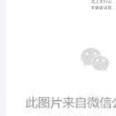
北上太行山，
羊肠坂诘屈，