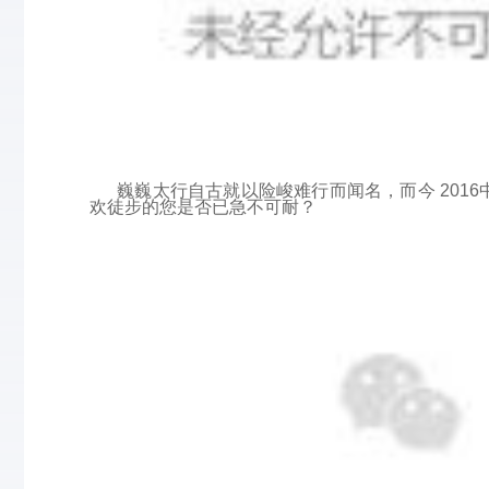
巍巍太行自古就以险峻难行而闻名，而今 2016中
欢徒步的您是否已急不可耐？