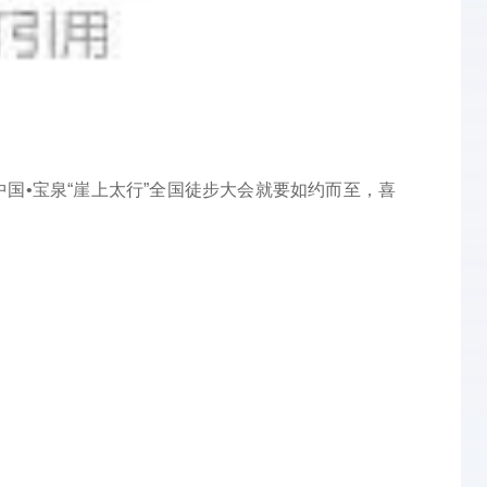
国•宝泉“崖上太行”全国徒步大会就要如约而至，喜