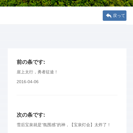
戻って
前の条です:
崖上太行，勇者征途！
2016-04-06
次の条です:
雪后宝泉就是“氛围感”的神，【宝泉灯会】太炸了！