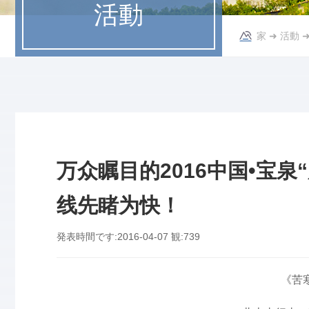
活動
家
➜
活動
万众瞩目的2016中国•宝
线先睹为快！
発表時間です:
2016-04-07
観:
739
《苦
曹