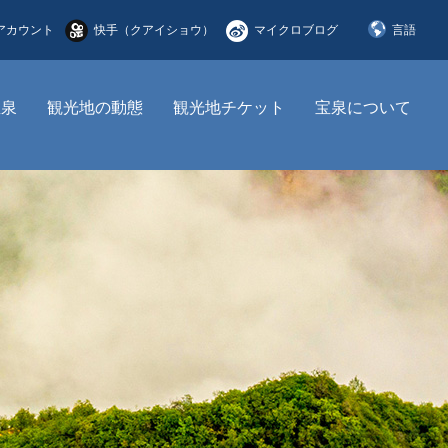
アカウント
快手（クアイショウ）
マイクロブログ
言語
简体中文
宝泉
観光地の動態
観光地チケット
宝泉について
English
한국어
日本語