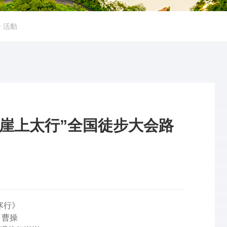
➜
活動
泉“崖上太行”全国徒步大会路
寒行》
操