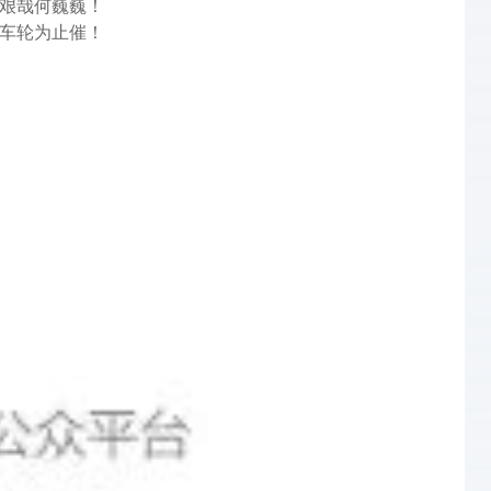
艰哉何巍巍！
车轮为止催！