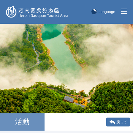
Language
简体中文
English
한국어
日本語
活動
戻って