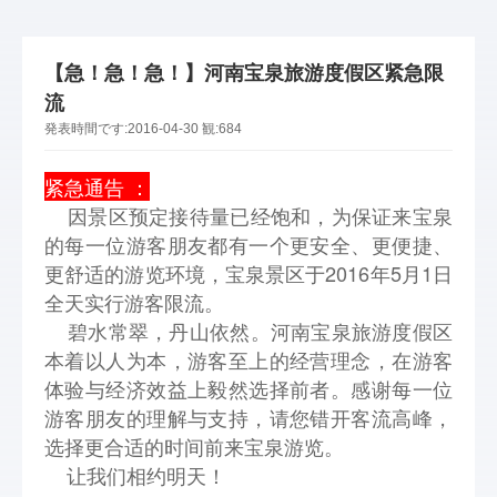
【急！急！急！】河南宝泉旅游度假区紧急限
流
発表時間です:
2016-04-30
観:
684
紧急通告 ：
因景区预定接待量已经饱和，为保证来宝泉
的每一位游客朋友都有一个更安全、更便捷、
更舒适的游览环境，宝泉景区于2016年5月1日
全天实行游客限流。
碧水常翠，丹山依然。河南宝泉旅游度假区
本着以人为本，游客至上的经营理念，在游客
体验与经济效益上毅然选择前者。感谢每一位
游客朋友的理解与支持，请您错开客流高峰，
选择更合适的时间前来宝泉游览。
让我们相约明天！