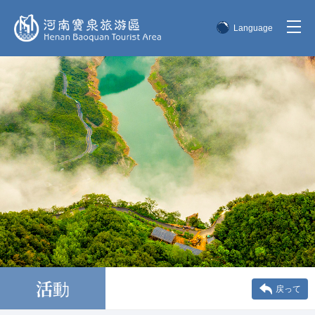
Language
简体中文
English
한국어
日本語
活動
戻って