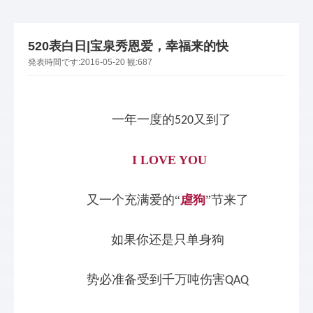
520表白日|宝泉秀恩爱，幸福来的快
発表時間です:
2016-05-20
観:
687
  一年一度的
又到了
520
I LOVE YOU
又一个充满爱的“
虐狗
”节来了
如果你还是只单身狗
势必准备受到千万吨伤害
QAQ