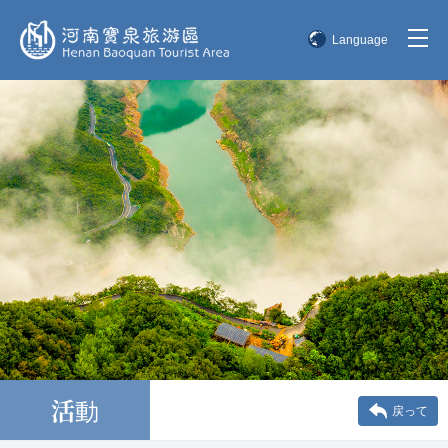
Language
简体中文
English
한국어
日本語
活動
戻って