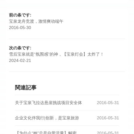
前の条です:
宝泉龙舟竞渡，激情爽动端午
2016-05-30
次の条です:
雪后宝泉就是“氛围感”的神，【宝泉灯会】太炸了！
2024-02-21
関連記事
关于宝泉飞拉达悬崖挑战项目安全体
2016-05-31
企业文化伴我行|创新，是宝泉旅游
2016-05-31
【为什么“她”总是自带流量】解密
2016-05-31