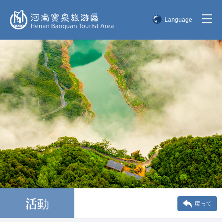
Language
简体中文
English
한국어
日本語
活動
戻って