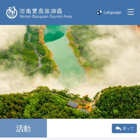
Language
简体中文
English
한국어
日本語
活動
戻って