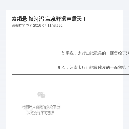
素绢悬 银河泻 宝泉群瀑声震天！
発表時間です:
2016-07-11
観:
692
如果说，太行山把最美的一面留给了
那么，河南太行山把最璀璨的一面留给