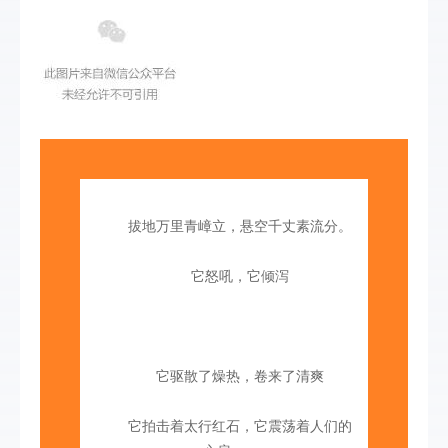
拔地万里青嶂立，悬空千丈素流分。
它怒吼，它倾泻
它驱散了燥热，卷来了清爽
它拍击着太行红石，它震荡着人们的