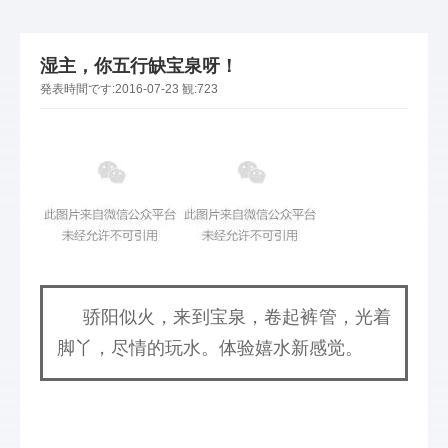
湿主，你五行缺宝泉呀！
発表時間です:
2016-07-23
観:
723
     骄阳似火，来到宝泉，卷起裤管，光着
脚丫，尽情的玩水。
体验嬉水新感觉。