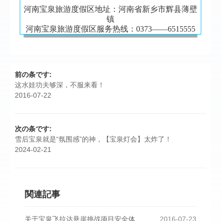
河南宝泉旅游度假区地址：河南省新乡市辉县薄壁
镇
河南宝泉旅游度假区服务热线：0373——6515555
前の条です:
这水娃功夫够深，不服来看！
2016-07-22
次の条です:
雪后宝泉就是“氛围感”的神，【宝泉灯会】太炸了！
2024-02-21
関連記事
关于宝泉飞拉达悬崖挑战项目安全体
2016-07-23