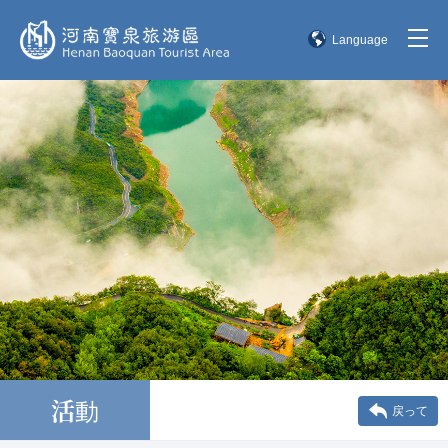
Language
简体中文
English
한국어
日本語
活動
戻って