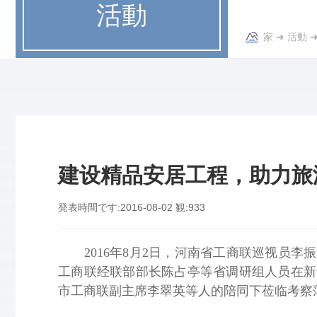
活動
家
➜
活動
建设精品安居工程，助力旅
発表時間です:
2016-08-02
観:
933
2016年8月2日，河南省工商联巡视员
工商联经联部部长陈占亭等省调研组人员在新
市工商联副主席李翠英等人的陪同下莅临考察薄