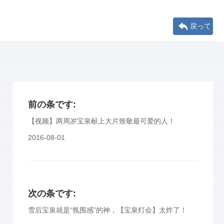
戻って
前の条です:
【视频】两周岁宝泉献上大片致敬最可爱的人！
2016-08-01
次の条です:
雪后宝泉就是“氛围感”的神，【宝泉灯会】太炸了！