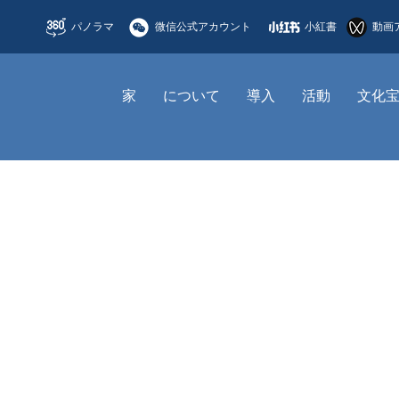
パノラマ
微信公式アカウント
小紅書
動画
家
について
導入
活動
文化