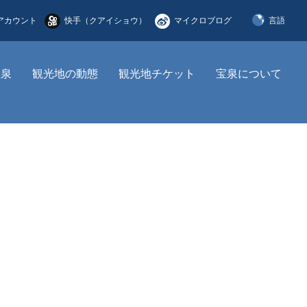
アカウント
快手（クアイショウ）
マイクロブログ
言語
简体中文
宝泉
観光地の動態
観光地チケット
宝泉について
English
한국어
日本語