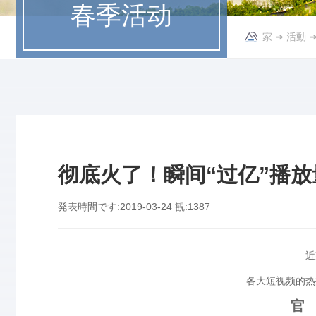
春季活动
家
➜
活動
彻底火了！瞬间“过亿”播放
発表時間です:
2019-03-24
観:
1387
近
各大短视频的热
官