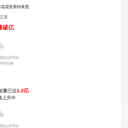
#花花世界抖来觅
三天
量破亿
1.2亿
放量已达
续上升中