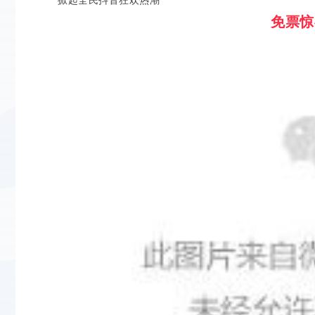
掀起全民抖音狂欢热潮
免票惊