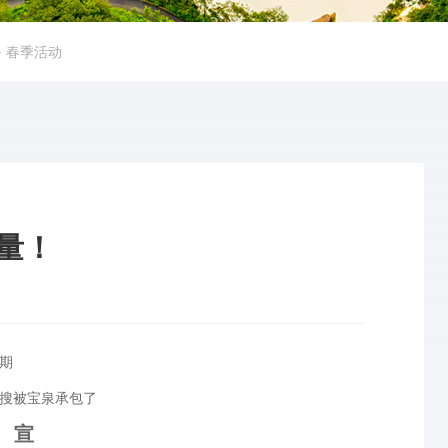
➜
春季活动
量！
期
搜被宝泉承包了
 宣