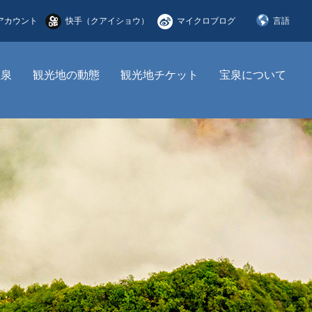
アカウント
快手（クアイショウ）
マイクロブログ
言語
简体中文
宝泉
観光地の動態
観光地チケット
宝泉について
English
한국어
日本語