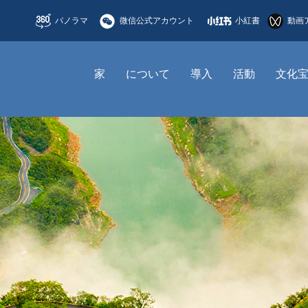
パノラマ
微信公式アカウント
小紅書
動画
家
について
導入
活動
文化