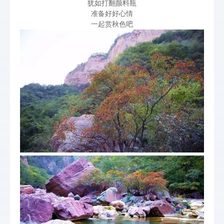
犹如打翻颜料瓶
准备好好心情
一起赏秋色吧