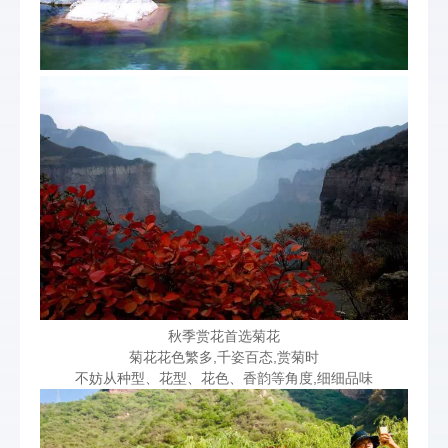
秋季赏花首选菊花
菊花花色繁多,千姿百态,赏菊时
不妨从种型、花型、花色、香韵等角度,细细品味