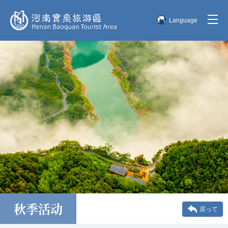
Language
简体中文
English
한국어
日本語
秋季活动
戻って