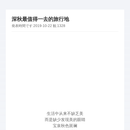
深秋最值得一去的旅行地
発表時間です:
2019-10-22
観:
1328
生活中从来不缺乏美
而是缺少发现美的眼睛
宝泉秋色斑斓