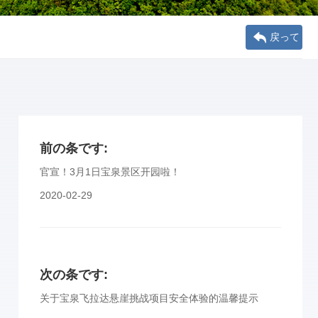
戻って
前の条です:
官宣！3月1日宝泉景区开园啦！
2020-02-29
次の条です:
关于宝泉飞拉达悬崖挑战项目安全体验的温馨提示