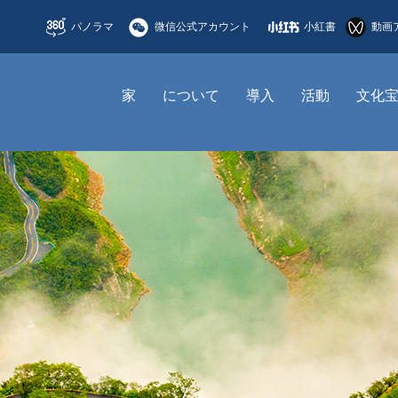
パノラマ
微信公式アカウント
小紅書
動画
家
について
導入
活動
文化