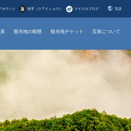
アカウント
快手（クアイショウ）
マイクロブログ
言語
简体中文
宝泉
観光地の動態
観光地チケット
宝泉について
English
한국어
日本語