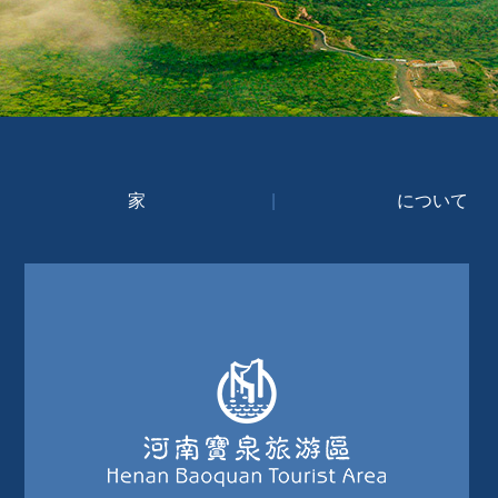
家
|
について