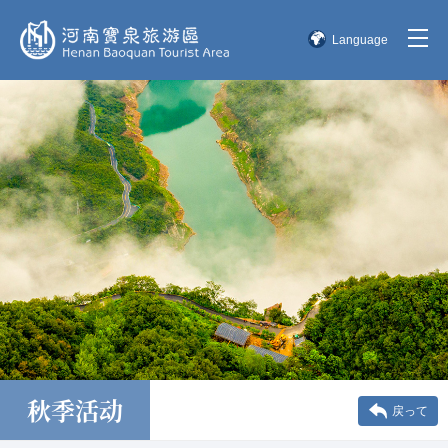
Language
简体中文
English
한국어
日本語
秋季活动
戻って