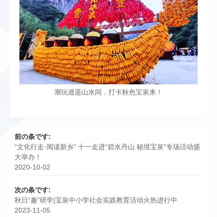
潮玩逍遥山水间，打卡秋色宝泉来！
前の条です:
“文化行走·阅读新乡” 十一走进“碧水丹山 秘境宝泉”专场活动盛
大举办！
2020-10-02
次の条です:
秋日“趣”研学|宝泉中小学社会实践教育活动火热进行中
2023-11-05