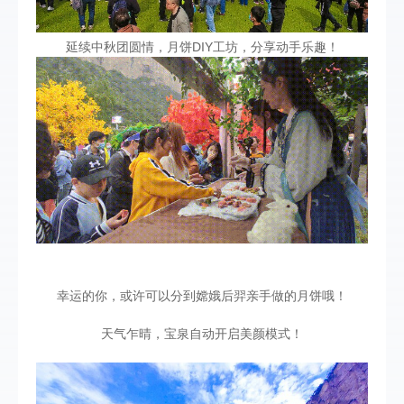
延续中秋团圆情，月饼DIY工坊，分享动手乐趣！
幸运的你，或许可以分到嫦娥后羿亲手做的月饼哦！
天气乍晴，宝泉自动开启美颜模式！