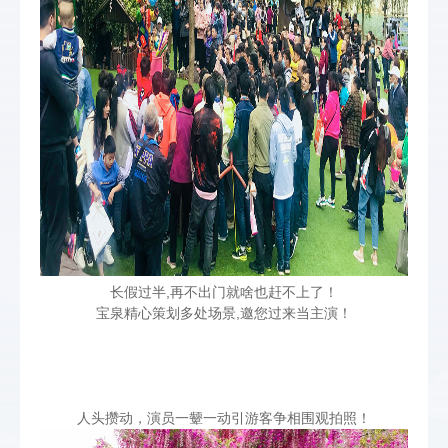
长假过半,再不出门就啥也赶不上了！
宝泉精心策划多处场景,邀您过来当主演！
人头攒动，演员一颦一动引游客争相围观拍照！