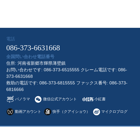
電話
086-373-6631668
全国問い合わせ電話番号
住所: 河南省新郷市輝県薄壁鎮
お問い合わせです: 086-373-6515555 クレーム電話です: 086-
373-6631668
救助の電話です: 086-373-6815555 ファックス番号: 086-373-
6816666
パノラマ
微信公式アカウント
小紅書
動画アカウント
快手（クアイショウ）
マイクロブログ
sitemap
|
営业许可证
Copyright © 2026 河南省宝泉観光区 All Rights Reserved.
豫ICP