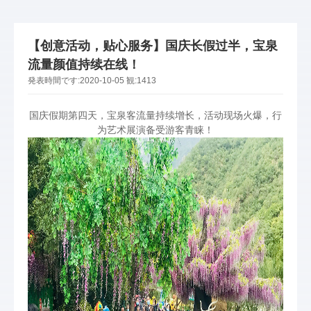
【创意活动，贴心服务】国庆长假过半，宝泉
流量颜值持续在线！
発表時間です:
2020-10-05
観:
1413
国庆假期第四天，宝泉客流量持续增长，活动现场火爆，行
为艺术展演备受游客青睐！