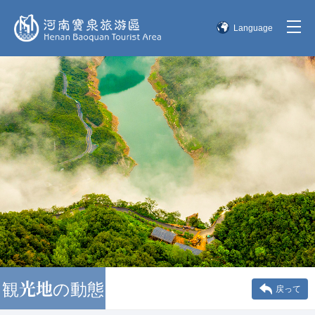
Language
简体中文
English
한국어
日本語
観光地の動態
戻って