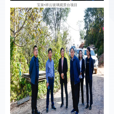
宝泉•祥云玻璃观景台项目