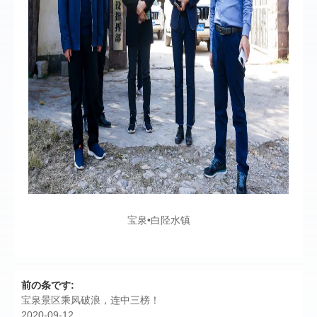
宝泉•白陉水镇
前の条です:
宝泉景区乘风破浪，连中三榜！
2020-09-12