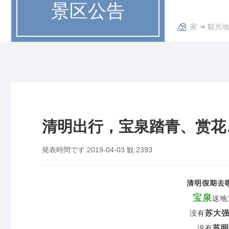
景区公告
家
➜
観光地
清明出行，宝泉踏青、赏花
発表時間です:
2019-04-03
観:
2393
清明假期去
宝泉
这地
苏大
没有
苏明
没有