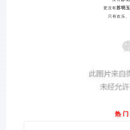
苏明
更没有
只有欢乐、
热 门