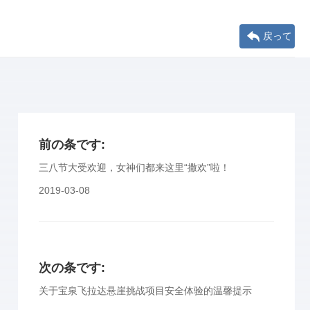
戻って
前の条です:
三八节大受欢迎，女神们都来这里“撒欢”啦！
2019-03-08
次の条です:
关于宝泉飞拉达悬崖挑战项目安全体验的温馨提示