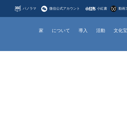
パノラマ
微信公式アカウント
小紅書
動画
家
について
導入
活動
文化