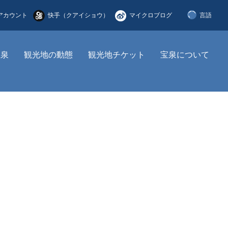
アカウント
快手（クアイショウ）
マイクロブログ
言語
简体中文
宝泉
観光地の動態
観光地チケット
宝泉について
English
한국어
日本語