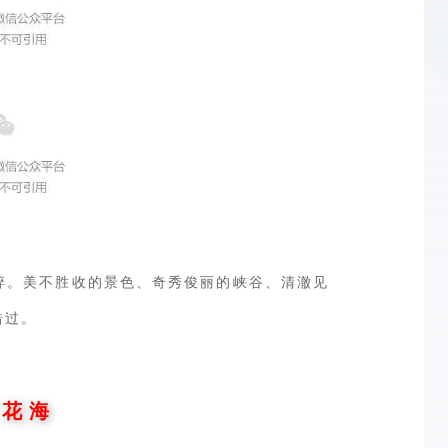
碎。美不胜收的景色、奇秀俊丽的峡谷、清澈见
错过。
 花 海