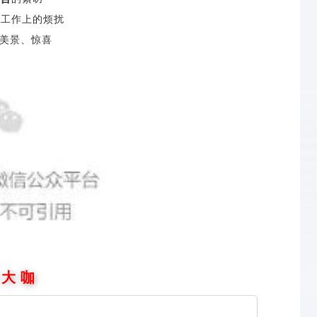
玉
工作上的烦扰
美景、惊喜
 大 咖