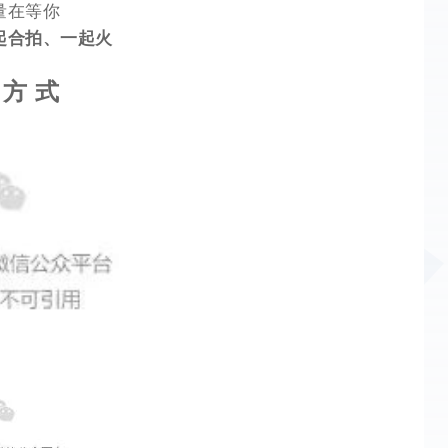
量在等你
起合拍、一起火
 方 式