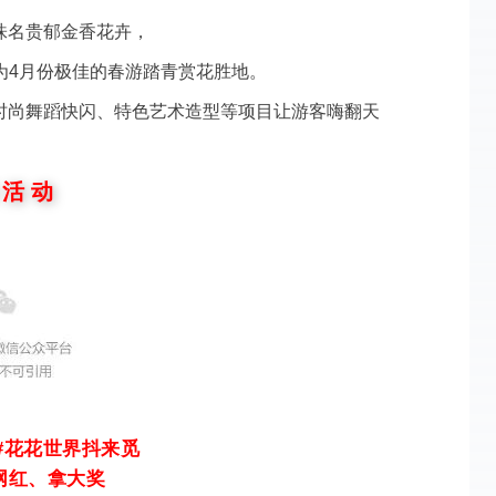
株名贵郁金香花卉，
为4月份极佳的春游踏青赏花胜地。
时尚舞蹈快闪、特色艺术造型等项目让游客嗨翻天
 活 动
#花花世界抖来觅
网红、拿大奖