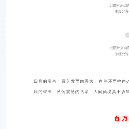
四月的宝泉，百芳发而幽香逸，春鸟还而鸣声
底的碧潭、激荡震撼的飞瀑，人间仙境真不该
百 万