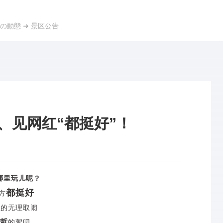
の動態
➜
景区公告
、见网红“都挺好”！
哪里玩儿呢？
都挺好
方
强
的无理取闹
哲
的絮叨