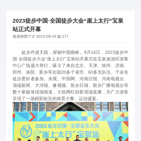
2023徒步中国·全国徒步大会“崖上太行”宝泉
站正式开幕
発表時間です:
2023-09-16
観:
277
徒步丹崖天路，探秘中国曲峡。9月16日，2023徒步中
国·全国徒步大会“崖上太行”宝泉站开幕式在宝泉旅游区游客
中心广场盛大举行，吸引了来自北京、天津、徐州、济南、
郑州、洛阳、新乡等全国20多个省市、60多支队伍、千余名
徒步爱好者参加。央视、中国网、河南日报、河南电视台、
顶端新闻、大河报、豫视频、新乡日报、新乡广播电视台等
数十家媒体现场报道，大批网红拍客现场直播，为广大游客
呈现了一场精彩纷呈的体育大餐、运动盛宴。