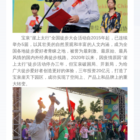
宝泉“崖上太行”全国徒步大会活动自2015年起，已连续
举办5届，以其壮美的自然景观和丰富的人文内涵，成为全
国各地徒步爱好者青睐之地，被誉为最刺激、最原始、最具
风情的国内外经典徒步线路。2020年以来，因疫情原因“崖
上太行”徒步活动停办三年，但宝泉破困局、开新局，为给
广大徒步爱好者创造更好的体验，三年投资20亿元，打造了
宝泉崖天下园区，成功实现了空间上、产品上和品牌上的重
大转变。