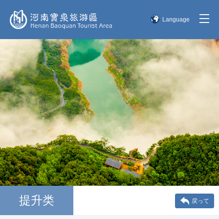
Language
简体中文
English
한국어
日本語
提升类
戻って