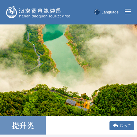
Language
简体中文
English
한국어
日本語
提升类
戻って