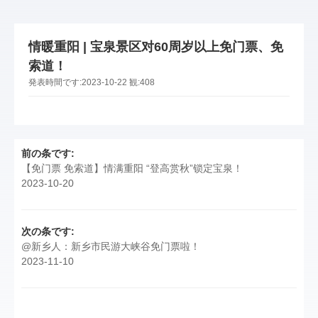
情暖重阳 | 宝泉景区对60周岁以上免门票、免
索道！
発表時間です:
2023-10-22
観:
408
前の条です:
【免门票 免索道】情满重阳 “登高赏秋”锁定宝泉！
2023-10-20
次の条です:
@新乡人：新乡市民游大峡谷免门票啦！
2023-11-10