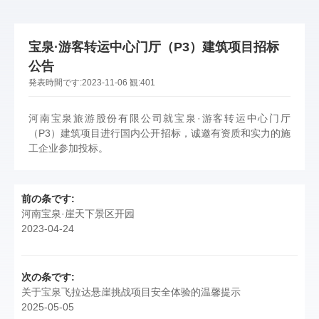
宝泉·游客转运中心门厅（P3）建筑项目招标
公告
発表時間です:
2023-11-06
観:
401
河南宝泉旅游股份有限公司就宝泉·游客转运中心门厅
（P3）建筑项目进行国内公开招标，诚邀有资质和实力的施
工企业参加投标。
前の条です:
河南宝泉·崖天下景区开园
2023-04-24
次の条です:
关于宝泉飞拉达悬崖挑战项目安全体验的温馨提示
2025-05-05