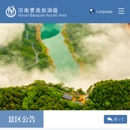
Language
简体中文
English
한국어
日本語
景区公告
戻って