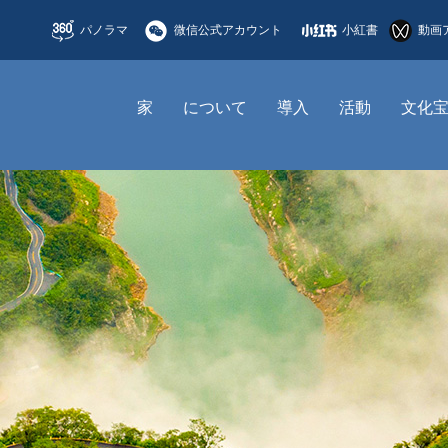
パノラマ
微信公式アカウント
小紅書
動画
家
について
導入
活動
文化