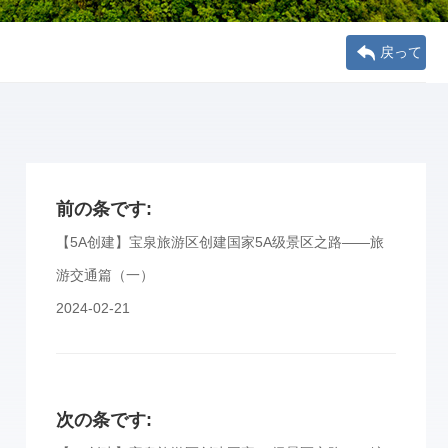
戻って
前の条です:
【5A创建】宝泉旅游区创建国家5A级景区之路——旅
游交通篇（一）
2024-02-21
次の条です: