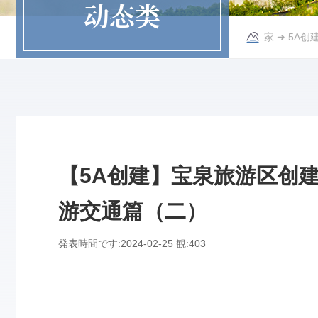
动态类
家
➜
5A创
【5A创建】宝泉旅游区创
游交通篇（二）
発表時間です:
2024-02-25
観:
403