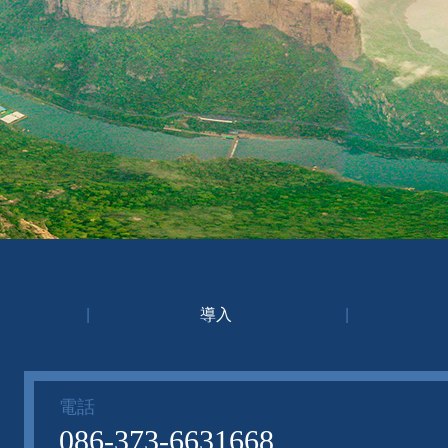
|
導入
|
電話
086-373-6631668