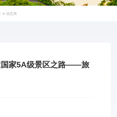
建
➜
动态类
建国家5A级景区之路——旅