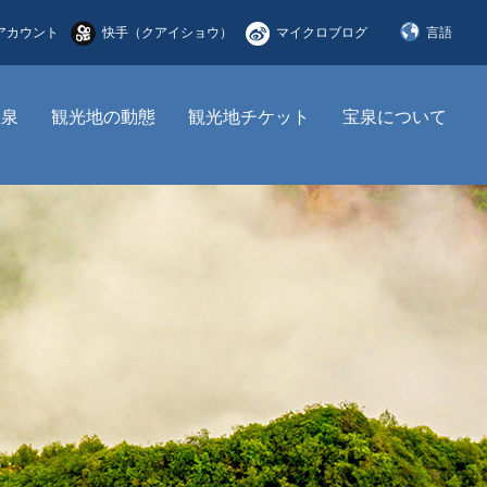
アカウント
快手（クアイショウ）
マイクロブログ
言語
简体中文
宝泉
観光地の動態
観光地チケット
宝泉について
English
한국어
日本語