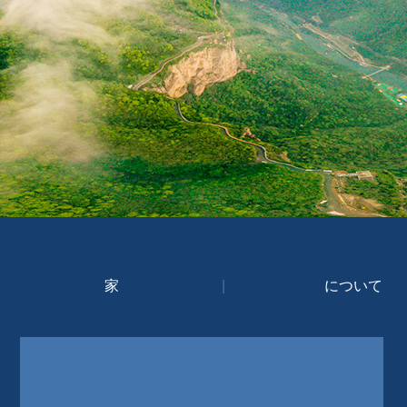
家
|
について