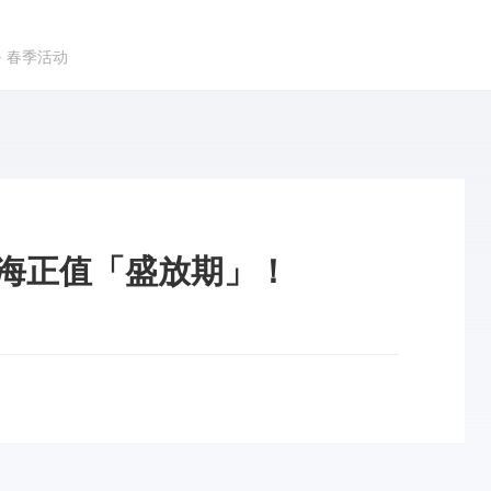
➜
春季活动
花海正值「盛放期」！