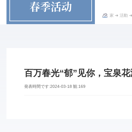
春季活动
家
➜
活動
百万春光“郁”见你，宝泉
発表時間です:
2024-03-18
観:
169