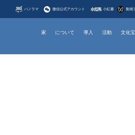
パノラマ
微信公式アカウント
小紅書
動画
家
について
導入
活動
文化