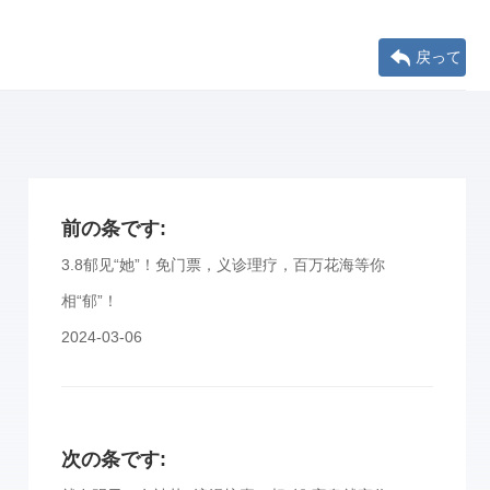
戻って
前の条です:
3.8郁见“她”！免门票，义诊理疗，百万花海等你
相“郁”！
2024-03-06
次の条です: