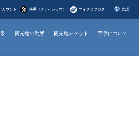
アカウント
快手（クアイショウ）
マイクロブログ
言語
简体中文
宝泉
観光地の動態
観光地チケット
宝泉について
English
한국어
日本語