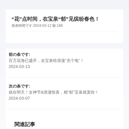
“花”点时间，在宝泉“郁”见缤纷春色！
発表時間です:
2024-03-12
観:
188
前の条です:
百万花海已盛开，去宝泉给浪漫“充个电”！
2024-03-13
次の条です:
就在明天！女神节&浪漫惊喜，相“郁”宝泉就宠你！
2024-03-07
関連記事