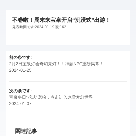
不卷啦！周末来宝泉开启“沉浸式”出游！
発表時間です:
2024-01-19
観:
162
前の条です:
2月2日宝泉灯会奇幻亮灯！！神颜NPC重磅揭幕！
2024-01-25
次の条です:
宝泉冬日“花式”宠粉，点击进入冰雪梦幻世界！
2024-01-07
関連記事