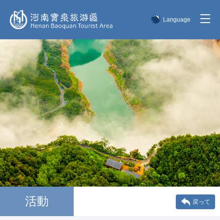
Language
简体中文
English
한국어
日本語
活動
戻って