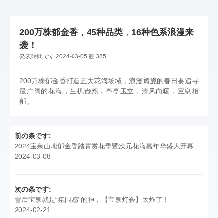
200万株郁金香，45种品类，16种色系浪漫来
袭！
発表時間です:
2024-03-05
観:
385
200万株郁金香打造五大花海场域，浪漫旖旎的春日要追寻
最广阔的花海，生机盎然，亭亭玉立，清风向暖，宝泉相
郁。
前の条です:
2024宝泉山地郁金香踏青赏花季暨次元花海嘉年华盛大开幕
2024-03-08
次の条です:
雪后宝泉就是“氛围感”的神，【宝泉灯会】太炸了！
2024-02-21