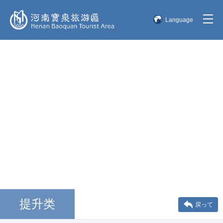
Language
简体中文
English
한국어
日本語
提升类
戻って