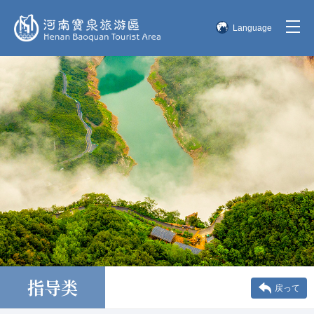
Language
简体中文
English
한국어
日本語
指导类
戻って