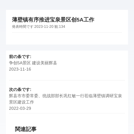
薄壁镇有序推进宝泉景区创5A工作
発表時間です:
2023-11-20
観:
134
前の条です:
争创5A景区 建设美丽辉县
2023-11-16
次の条です:
辉县市市委常委、统战部部长巩红敏一行莅临薄壁镇调研宝泉
景区建设工作
2022-03-29
関連記事