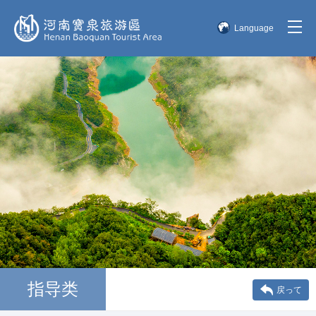
Language
简体中文
English
한국어
日本語
指导类
戻って