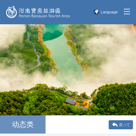
Language
简体中文
English
한국어
日本語
动态类
戻って