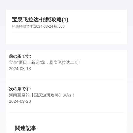
宝泉飞拉达·拍照攻略(1)
発表時間です:
2024-08-24
観:
566
前の条です:
宝泉“夏日上新记”③：悬崖飞拉达二期‼
2024-08-18
次の条です:
河南宝泉的【国庆游玩攻略】来啦！
2024-09-28
関連記事