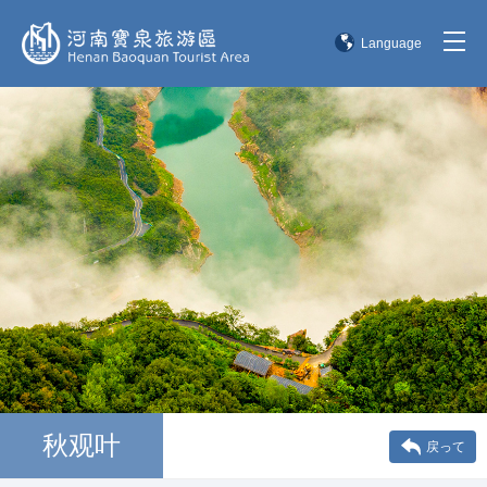
Language
简体中文
English
한국어
日本語
秋观叶
戻って