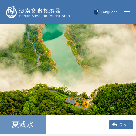
Language
简体中文
English
한국어
日本語
夏戏水
戻って