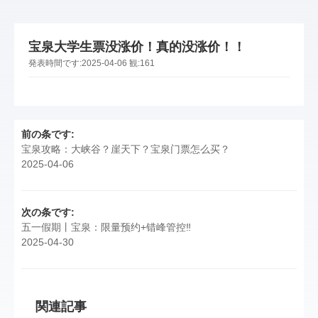
宝泉大学生票没涨价！真的没涨价！！
発表時間です:
2025-04-06
観:
161
前の条です:
宝泉攻略：大峡谷？崖天下？宝泉门票怎么买？
2025-04-06
次の条です:
五一假期丨宝泉：限量预约+错峰管控‼️
2025-04-30
関連記事