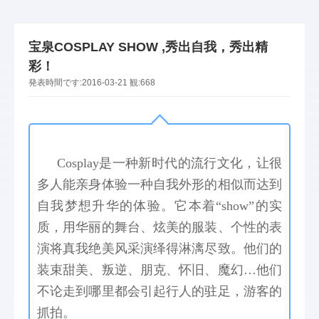
宝泉COSPLAY SHOW ,秀出自我，秀出精
彩！
発表時間です:
2016-03-21
観:
668
Cosplay是一种新时代的流行文化，让很
多人能亲身体验一种自我外形的相似而达到
自我梦想升华的体验。它本着“show”的实
质，用华丽的舞台、炫美的服装、个性的表
演将真我绝美风采演绎得淋漓尽致。他们的
装束甜美、叛逆、朋克、怀旧、魔幻…他们
不论走到哪里都会引起行人的驻足，游客的
抓拍。