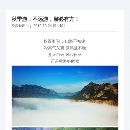
秋季游，不远游，游必有方！
発表時間です:
2019-10-24
観:
1401
秋景引闲步 山游不知疲
秋高气又爽 微风且不燥
蓝天白云 风和日丽
正是秋游好时候