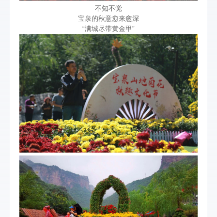
不知不觉
宝泉的秋意愈来愈深
“满城尽带黄金甲”