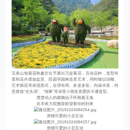
宝泉山地菊花秋趣文化节展出万盆菊花，百余品种，造型布
置和花卉摆放盆景、田园等园林造景艺术，同时辅以绿雕、
艺术插花等表现形式，合理布局、多姿多彩、内涵丰富，特
意摆放“光头强”、“海豚”等深受小朋友喜爱的卡通造型。
楚楚动人的嫦娥仙子怀抱着玉兔
在丰收大院翘首盼望着你的到来
滑稽可爱的小丑互动
滑稽可爱的小丑互动