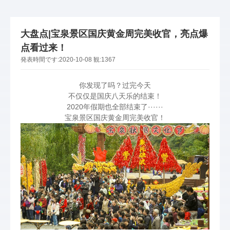
大盘点|宝泉景区国庆黄金周完美收官，亮点爆
点看过来！
発表時間です:
2020-10-08
観:
1367
你发现了吗？过完今天
不仅仅是国庆八天乐的结束！
2020年假期也全部结束了······
宝泉景区国庆黄金周完美收官！