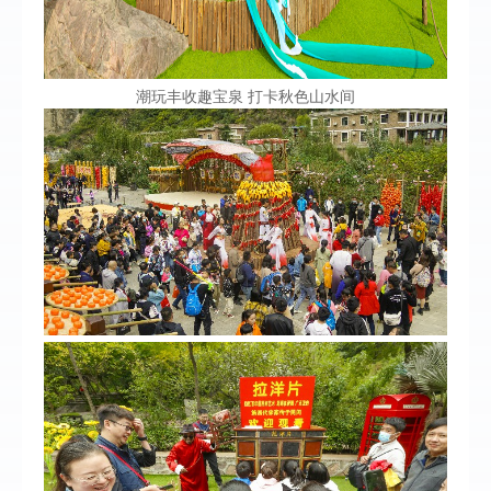
潮玩丰收趣宝泉 打卡秋色山水间