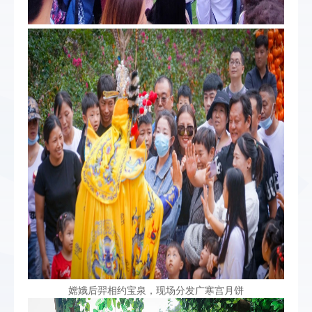
嫦娥后羿相约宝泉，现场分发广寒宫月饼