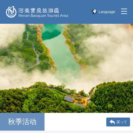
Language
简体中文
English
한국어
日本語
秋季活动
戻って