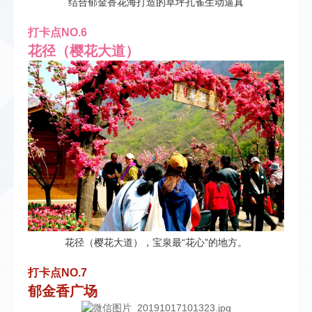
结合郁金香花海打造的草坪孔雀生动逼真
打卡点NO.6
花径（樱花大道）
花径（樱花大道），宝泉最“花心”的地方。
打卡点NO.7
郁金香广场