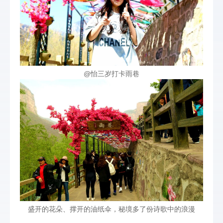
@怡三岁打卡雨巷
盛开的花朵、撑开的油纸伞，秘境多了份诗歌中的浪漫