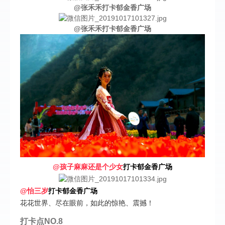
@张禾禾
打卡郁金香广场
@张禾禾
打卡郁金香广场
@孩子麻麻还是个少女
打卡郁金香广场
@怡三岁
打卡郁金香广场
花花世界、尽在眼前，如此的惊艳、震撼！
打卡点NO.8