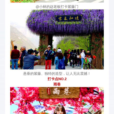
@小林的赵老板打卡紫藤门
悬垂的紫藤、独特的造型，让人无比震撼！
打卡点NO.2
雨巷