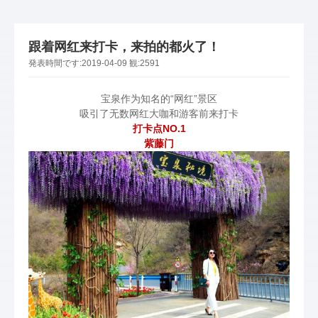
跟着网红来打卡，来拍的都火了！
発表時間です:
2019-04-09
観:
2591
宝泉作为知名的“网红”景区
吸引了无数网红大咖和游客前来打卡
打卡点NO.1
紫藤门